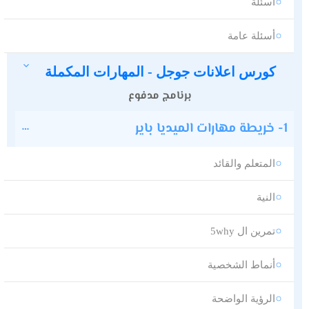
أسئلة
أسئلة عامة
كورس اعلانات جوجل - المهارات المكملة
برنامج مدفوع
1- خريطة مهارات الميديا باير
المتعلم والقائد
النية
تمرين ال 5why
أنماط الشخصية
الرؤية الواضحة